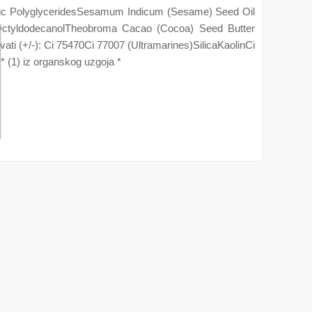
Oleic PolyglyceridesSesamum Indicum (Sesame) Seed Oil
]OctyldodecanolTheobroma Cacao (Cocoa) Seed Butter
i (+/-): Ci 75470Ci 77007 (Ultramarines)SilicaKaolinCi
 (1) iz organskog uzgoja *