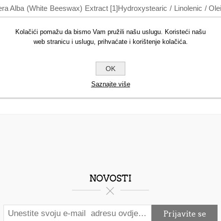
era Alba (White Beeswax) Extract [1]Hydroxystearic / Linolenic / 
oba) Seed Oil [1]Prunus Amygdalus Dulcis (Sweet Almond) Oil [1
rol (Vitamin E)Helianthus Annuus (Sunflower) Seed OilMože sadržavat
Kolačići pomažu da bismo Vam pružili našu uslugu. Koristeći našu
web stranicu i uslugu, prihvaćate i korištenje kolačića.
7491 (Iron Oxide)Ci 77499 (Iron Oxide)Ci 77742 (Manganese Violet) *
OK
Saznajte više
NOVOSTI