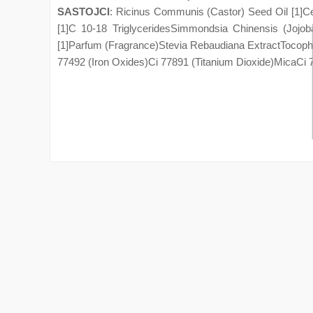
SASTOJCI
: Ricinus Communis (Castor) Seed Oil [1]C
[1]C 10-18 TriglyceridesSimmondsia Chinensis (Joj
[1]Parfum (Fragrance)Stevia Rebaudiana ExtractTocophe
77492 (Iron Oxides)Ci 77891 (Titanium Dioxide)MicaCi 7