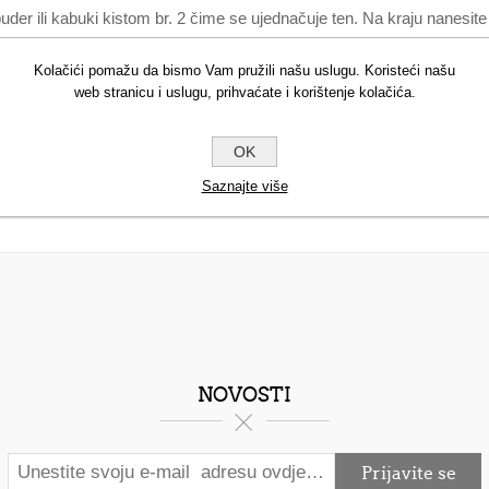
der ili kabuki kistom br. 2 čime se ujednačuje ten. Na kraju nanesite 
inc StearateTocopherolGlyceryl CaprylateButyrospermum Parkii (S
labra Seed OilMacadamia Ternifolia Seed Oil [1]Može sadržavati (+/
Kolačići pomažu da bismo Vam pružili našu uslugu. Koristeći našu
web stranicu i uslugu, prihvaćate i korištenje kolačića.
ese Violet) * (1) iz organskog uzgoja *
OK
Saznajte više
NOVOSTI