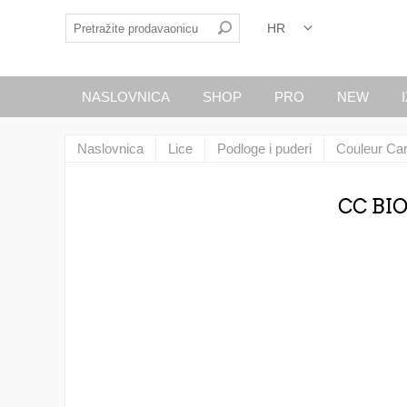
NASLOVNICA
SHOP
PRO
NEW
Naslovnica
Lice
Podloge i puderi
Couleur Ca
CC BI