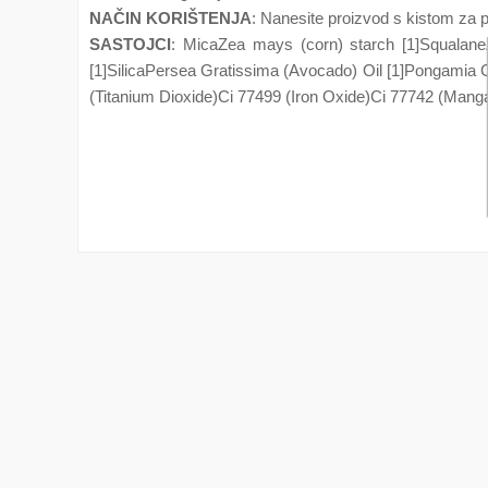
NAČIN KORIŠTENJA
: Nanesite proizvod s kistom za pu
SASTOJCI
: MicaZea mays (corn) starch [1]SqualaneZ
[1]SilicaPersea Gratissima (Avocado) Oil [1]Pongamia G
(Titanium Dioxide)Ci 77499 (Iron Oxide)Ci 77742 (Mangan