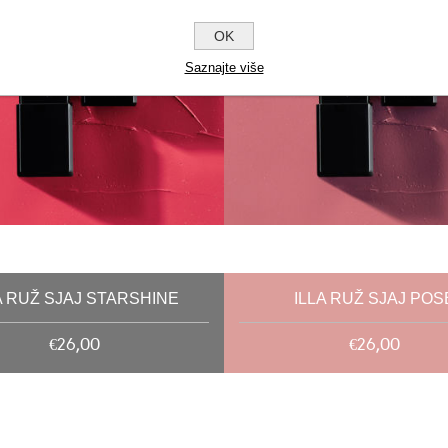
OK
Saznajte više
A RUŽ SJAJ STARSHINE
ILLA RUŽ SJAJ POS
€26,00
€26,00