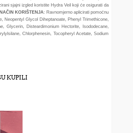
ani sjajni izgled koristite Hydra Veil koji će osigurati da
NAČIN KORIŠTENJA
: Ravnomjerno aplicirati pomoćnu
, Neopentyl Glycol Diheptanoate, Phenyl Trimethicone,
ne, Glycerin, Disteardimonium Hectorite, Isododecane,
rylylsilane, Chlorphenesin, Tocopheryl Acetate, Sodium
SU KUPILI