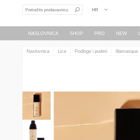
NASLOVNICA
SHOP
PRO
NEW
Naslovnica
Lice
Podloge i puderi
Illamasqua