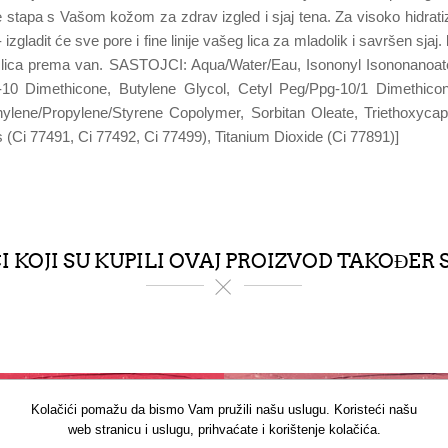
 stapa s Vašom kožom za zdrav izgled i sjaj tena. Za visoko hidratizir
zgladit će sve pore i fine linije vašeg lica za mladolik i savršen sjaj.
e lica prema van. SASTOJCI: Aqua/Water/Eau, Isononyl Isononanoate
eg-10 Dimethicone, Butylene Glycol, Cetyl Peg/Ppg-10/1 Dimethico
hylene/Propylene/Styrene Copolymer, Sorbitan Oleate, Triethoxycap
 (Ci 77491, Ci 77492, Ci 77499), Titanium Dioxide (Ci 77891)]
 KOJI SU KUPILI OVAJ PROIZVOD TAKOĐER 
Kolačići pomažu da bismo Vam pružili našu uslugu. Koristeći našu
web stranicu i uslugu, prihvaćate i korištenje kolačića.