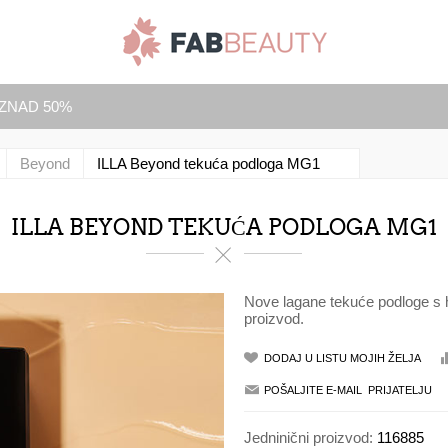
IZNAD 50%
Beyond
ILLA Beyond tekuća podloga MG1
ILLA BEYOND TEKUĆA PODLOGA MG1
Nove lagane tekuće podloge s h
proizvod.
Jedninični proizvod:
116885