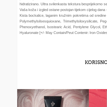
hidratizirano. Ultra svilenkasta tekstura besprijekorno se
Vaša koža i izgled ostane postojan tijekom cijelog dana - i
Kista bockalice, laganim kružnim pokretima od sredin
Polymethylsilsesquioxane, Trimethylsiloxysilicate, P
Phenoxyethanol, Isostearic Acid, Pentylene Glycol, Et
Hyaluronate [+/- May Contain/Peut Contenir: Iron Oxides
KORISNCI